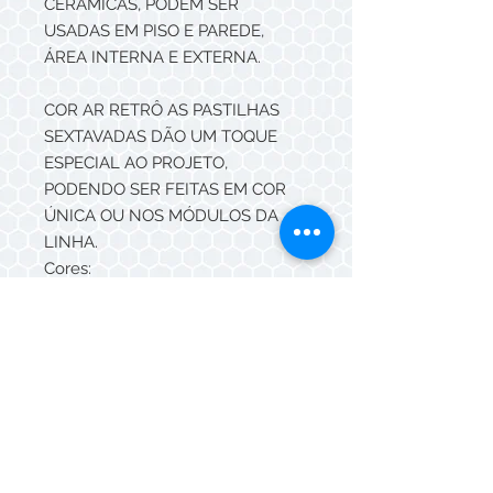
CERÂMICAS, PODEM SER
USADAS EM PISO E PAREDE,
ÁREA INTERNA E EXTERNA.
COR AR RETRÔ AS PASTILHAS
SEXTAVADAS DÃO UM TOQUE
ESPECIAL AO PROJETO,
PODENDO SER FEITAS EM COR
ÚNICA OU NOS MÓDULOS DA
LINHA.
Cores:
Naturais: Rosso, Paglia, NERO e
Branco
Esmaltadas: VER PALETA DE
CORES
MÓDULOS: 01 FLOR, 02 FLORES, 4
FLORES, PAULISTA, GEOMÉTRICO,
INTERCALADO, FIFTIES,
LOSANGO E FAIXAS.