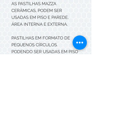
AS PASTILHAS MAZZA
CERÂMICAS, PODEM SER
USADAS EM PISO E PAREDE,
ÁREA INTERNA E EXTERNA.
PASTILHAS EM FORMATO DE
PEQUENOS CÍRCULOS.
PODENDO SER USADAS EM PISO
E PAREDE.
Punto pode ser em módulo flor ou
não, COR ÚNICA OU MISCELÂNIA
DE CORES
Cores: Naturais: Rosso, Paglia,
Branco
Esmaltadas: VER PANTONE DE
CORES
Comercializada por placas 30x30