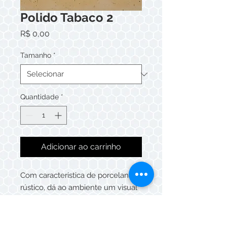
Polido Tabaco 2
Preço
R$ 0,00
Tamanho
*
Quantidade
*
Adicionar ao carrinho
Com caracteristica de porcelanato
rústico, dá ao ambiente um visual
moderno sem perder a
rusticidade.