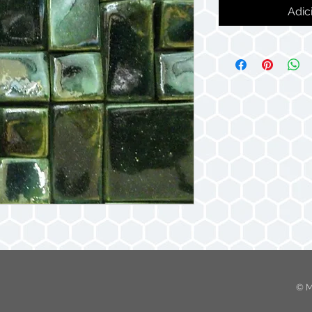
Adic
© M