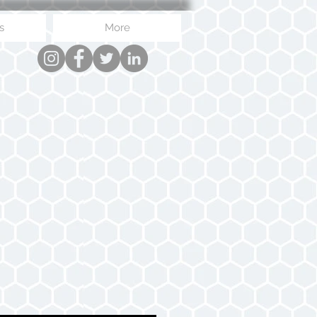
s
More