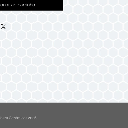
ionar ao carrinho
azza Cerâmicas 2026