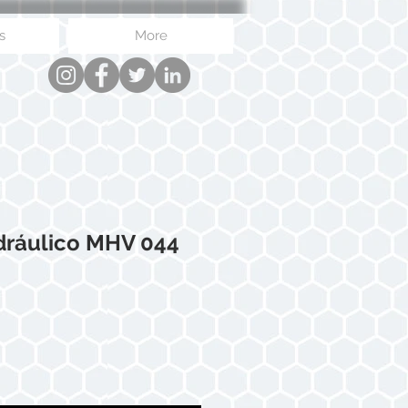
s
More
idráulico MHV 044