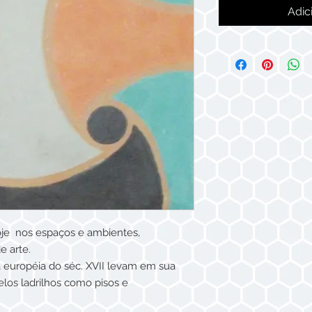
Adic
oje nos espaços e ambientes,
e arte.
ra européia do séc. XVII levam em sua
elos ladrilhos como pisos e