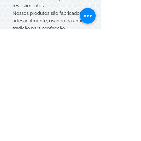
revestimentos.
Nossos produtos são fabricados
artesanalmente, usando da antiga
tradição para confecção.
As peças são produzidas uma a
uma, com a mistura de corantes,
com desenhos atuais e antigos,
cada qual com harmonia e beleza.
TAMANHOS DISPONÍVEIS 20x20,
15x15, 10x10x 5x5, 15x15
sextavado.
Whatsapp/Telefone:
(11) 3088-5549
© Mazza Cerâmicas 2026