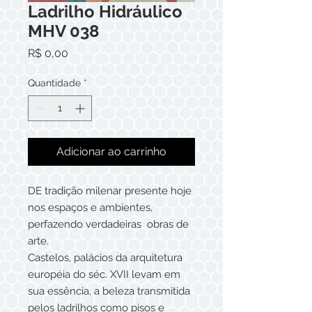
Ladrilho Hidráulico
MHV 038
Preço
R$ 0,00
Quantidade
*
Adicionar ao carrinho
DE tradição milenar presente hoje
nos espaços e ambientes,
perfazendo verdadeiras obras de
arte.
Castelos, palácios da arquitetura
européia do séc. XVII levam em
sua essência, a beleza transmitida
pelos ladrilhos como pisos e