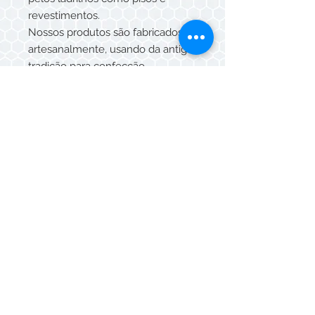
revestimentos.
Nossos produtos são fabricados
artesanalmente, usando da antiga
tradição para confecção.
As peças são produzidas uma a
uma, com a mistura de corantes,
com desenhos atuais e antigos,
cada qual com harmonia e beleza.
TAMANHOS DISPONÍVEIS 20x20,
15x15, 10x10x 5x5, 15x15
sextavado.
Whatsapp/Telefone:
(11) 3088-5549
© Mazza Cerâmicas 2026