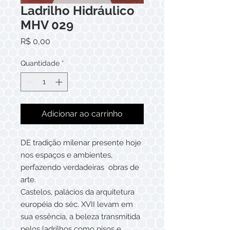
Ladrilho Hidráulico
MHV 029
Preço
R$ 0,00
Quantidade
*
Adicionar ao carrinho
DE tradição milenar presente hoje
nos espaços e ambientes,
perfazendo verdadeiras obras de
arte.
Castelos, palácios da arquitetura
européia do séc. XVII levam em
sua essência, a beleza transmitida
pelos ladrilhos como pisos e