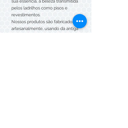
sua essência, a beleza transmitida
pelos ladrilhos como pisos e
revestimentos.
Nossos produtos são fabricados
artesanalmente, usando da antiga
tradição para confecção.
As peças são produzidas uma a
uma, com a mistura de corantes,
com desenhos atuais e antigos,
cada qual com harmonia e beleza.
TAMANHOS DISPONÍVEIS 20x20,
15x15, 10x10x 5x5, 15x15
sextavado.
Whatsapp/Telefone:
(11) 3088-5549