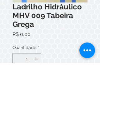
Ladrilho Hidráulico
MHV 009 Tabeira
Grega
Preço
R$ 0,00
Quantidade
*
Adicionar ao carrinho
Whatsapp/Telefone:
(11) 3088-5549
© Mazza Cerâmicas 2026