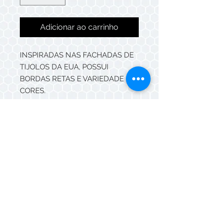
Adicionar ao carrinho
INSPIRADAS NAS FACHADAS DE
TIJOLOS DA EUA, POSSUI
BORDAS RETAS E VARIEDADE DE
CORES.
PODE SER USADOS EM PISO E
PAREDE, EM ÁREAS INTERNAS E
EXTERNAS.
Whatsapp/Telefone:
(11) 3088-5549
© Mazza Cerâmicas 2026