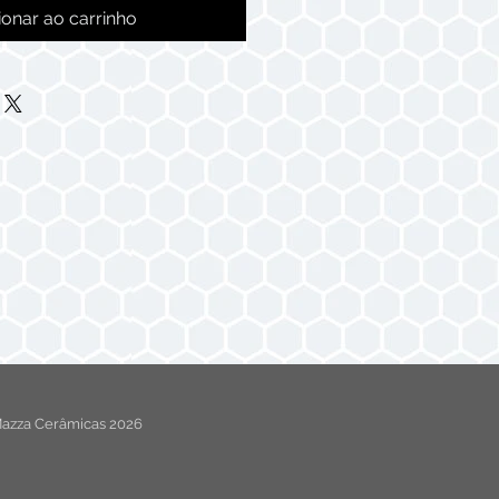
ionar ao carrinho
azza Cerâmicas 2026