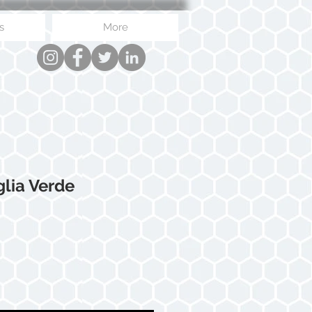
s
More
glia Verde