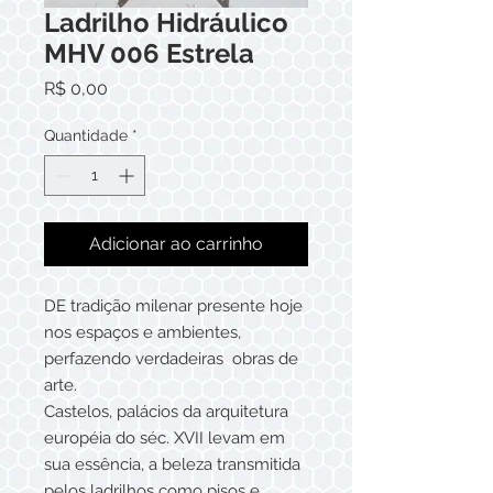
Ladrilho Hidráulico
MHV 006 Estrela
Preço
R$ 0,00
Quantidade
*
Adicionar ao carrinho
DE tradição milenar presente hoje
nos espaços e ambientes,
perfazendo verdadeiras obras de
arte.
Castelos, palácios da arquitetura
européia do séc. XVII levam em
sua essência, a beleza transmitida
pelos ladrilhos como pisos e