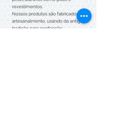
revestimentos.
Nossos produtos são fabricados
artesanalmente, usando da antiga
tradição para confecção.
As peças são produzidas uma a
uma, com a mistura de corantes,
com desenhos atuais e antigos,
cada qual com harmonia e beleza.
TAMANHOS DISPONÍVEIS 20x20,
15x15, 10x10x 5x5, 15x15
sextavado.
Whatsapp/Telefone:
(11) 3088-5549
© Mazza Cerâmicas 2026