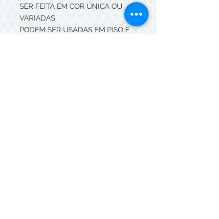
SER FEITA EM COR ÚNICA OU
VARIADAS.
PODEM SER USADAS EM PISO E
PAREDE, ÁREA INTERNA E
EXTERNA.
Cores:
Naturais: Rosso, Paglia e Branco
Esmaltadas: VER PALETA DE
CORES
Comercializada por placas 30x30,
no tamanho 5,5x3,5
Whatsapp/Telefone:
(11) 3088-5549
© Mazza Cerâmicas 2026