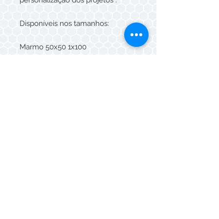
personalização dos projetos .
Disponíveis nos tamanhos:
Marmo 50x50 1x100
Bambu 50x50
Hexagonal 50x100
Fiori 50x50
Madeira 20x100 15x120
Lisa 40x40 50x50 80x80 100x100
Atermica 40x40 50x50 80x80
100x100
Fuge 40x40 50x50 80x80 100x100
Drenante 40x40 (6mm, 8mm)
Whatsapp/Telefone:
(11) 3088-5549
© Mazza Cerâmicas 2026