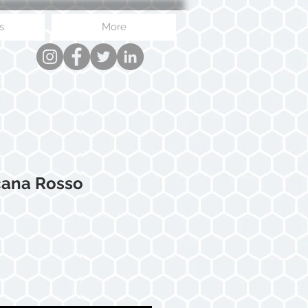
s
More
cana Rosso