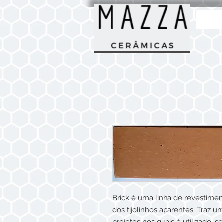
Brick é uma linha de revestime
dos tijolinhos aparentes. Traz u
projetos nos quais é utilizado,