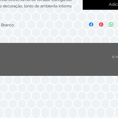
Adic
de decoração, tanto de ambiente interno
3
e Branco
© M