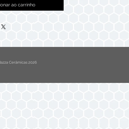
ionar ao carrinho
azza Cerâmicas 2026