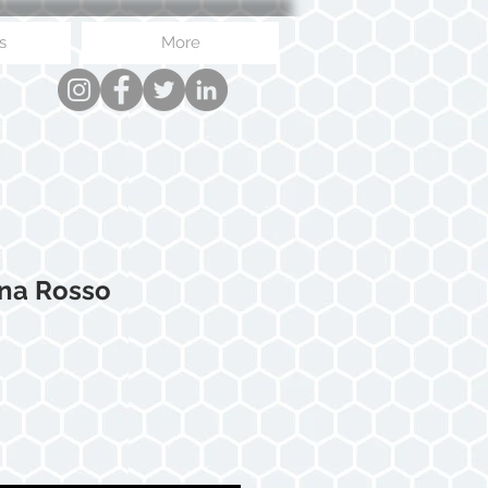
s
More
na Rosso