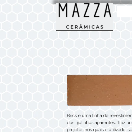
Brick é uma linha de revestime
dos tijolinhos aparentes. Traz u
projetos nos quais é utilizado,