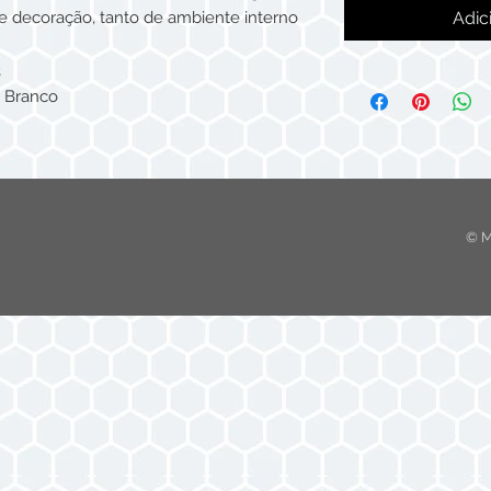
de decoração, tanto de ambiente interno
Adic
3
e Branco
© M