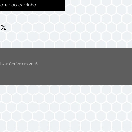
ionar ao carrinho
azza Cerâmicas 2026