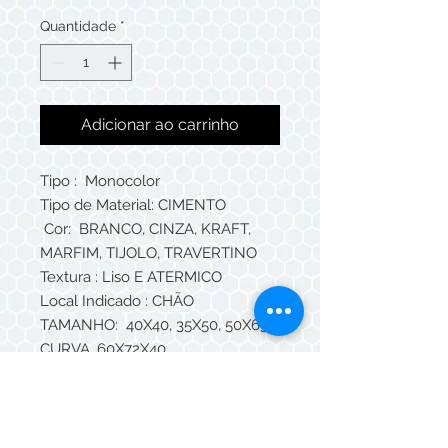
Quantidade
*
Adicionar ao carrinho
Tipo : Monocolor
Tipo de Material: CIMENTO
Cor: BRANCO, CINZA, KRAFT,
MARFIM, TIJOLO, TRAVERTINO
Textura : Liso E ATERMICO
Local Indicado : CHÃO
TAMANHO: 40X40, 35X50, 50X63,
CURVA, 60X72X40
CANTO: 40X40, 35X35
E 50X63
Espessura: 3X6,5 CM
Ambiente Indicado Externo E