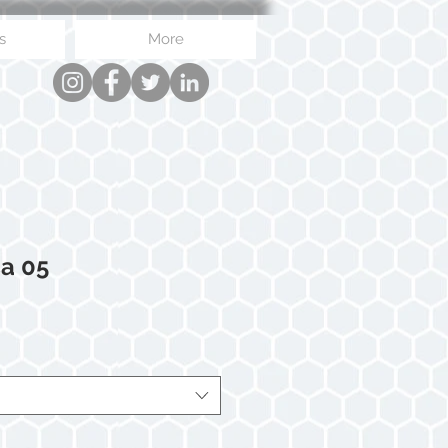
s
More
sa 05