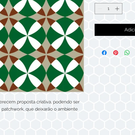
Adic
erecem proposta criativa, podendo ser
 patchwork, que deixarão o ambiente