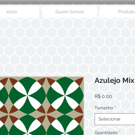
Início
Quem Somos
Produto
Azulejo Mix
Preço
R$ 0,00
Tamanho
*
Selecionar
Quantidade
*