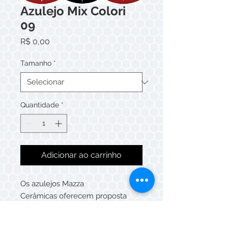
Azulejo Mix Colori
09
Preço
R$ 0,00
Tamanho
*
Quantidade
*
Adicionar ao carrinho
Os azulejos Mazza
Cerâmicas oferecem proposta
criativa, podendo ser compostos
de maneira única ou patchwork,