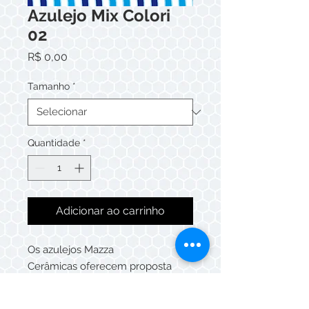
Azulejo Mix Colori
02
Preço
R$ 0,00
Tamanho
*
Quantidade
*
Adicionar ao carrinho
Os azulejos Mazza
Cerâmicas oferecem proposta
criativa, podendo ser compostos
de maneira única ou patchwork,