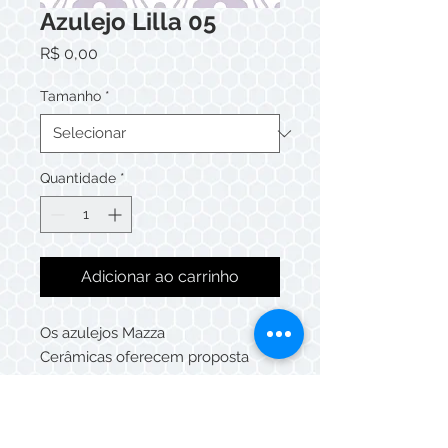
Azulejo Lilla 05
Preço
R$ 0,00
Tamanho
*
Quantidade
*
Adicionar ao carrinho
Os azulejos Mazza
Cerâmicas oferecem proposta
criativa, podendo ser compostos
de maneira única ou patchwork,
que deixarão o ambiente único e