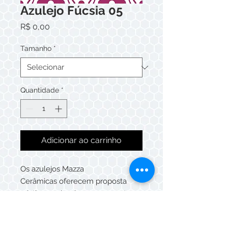
Azulejo Fúcsia 05
Preço
R$ 0,00
Tamanho
*
Quantidade
*
Adicionar ao carrinho
Os azulejos Mazza
Cerâmicas oferecem proposta
criativa, podendo ser compostos
de maneira única ou patchwork,
que deixarão o ambiente único e