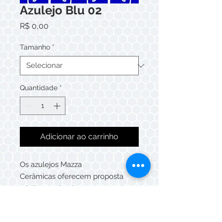
Azulejo Blu 02
Preço
R$ 0,00
Tamanho
*
Quantidade
*
Adicionar ao carrinho
Os azulejos Mazza
Cerâmicas oferecem proposta
criativa, podendo ser compostos
de maneira única ou patchwork,
que deixarão o ambiente único e