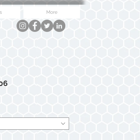
s
More
 06