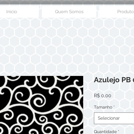
Início
Quem Somos
Produto
Azulejo PB
Preço
R$ 0,00
Tamanho
*
Selecionar
Quantidade
*