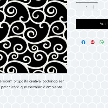
Adic
erecem proposta criativa, podendo ser
 patchwork, que deixarão o ambiente