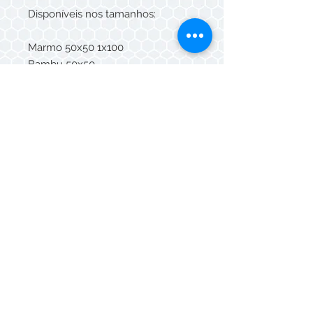
Disponíveis nos tamanhos:
Marmo 50x50 1x100
Bambu 50x50
Hexagonal 50x100
Fiori 50x50
Madeira 20x100 15x120
Lisa 40x40 50x50 80x80 100x100
Atermica 40x40 50x50 80x80
100x100
Fuge 40x40 50x50 80x80 100x100
Drenante 40x40 (6mm, 8mm)
Whatsapp/Telefone:
(11) 3088-5549
© Mazza Cerâmicas 2026