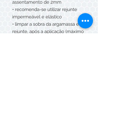
assentamento de 2mm
• recomenda-se utilizar rejunte
impermeável e elástico
• limpar a sobra da argamassa e do
rejunte, após a aplicação (máximo
15 min) com esponja umedecida e
pano seco.
CUIDADOS E MANUTENÇÃO
• Para limpeza diária, utilize água e
detergente neutro.
• Não utilizar produtos de limpeza
que contenham ÁCIDO
FLUORÍDRICO
SUGESTÃO DE USO
• Áreas externas (fachadas) e áreas