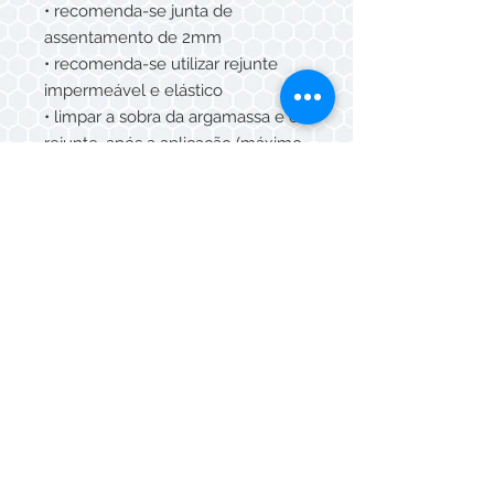
• recomenda-se junta de
assentamento de 2mm
• recomenda-se utilizar rejunte
impermeável e elástico
• limpar a sobra da argamassa e do
rejunte, após a aplicação (máximo
15 min) com esponja umedecida e
pano seco.
CUIDADOS E MANUTENÇÃO
• Para limpeza diária, utilize água e
detergente neutro.
• Não utilizar produtos de limpeza
que contenham ÁCIDO
FLUORÍDRICO
SUGESTÃO DE USO