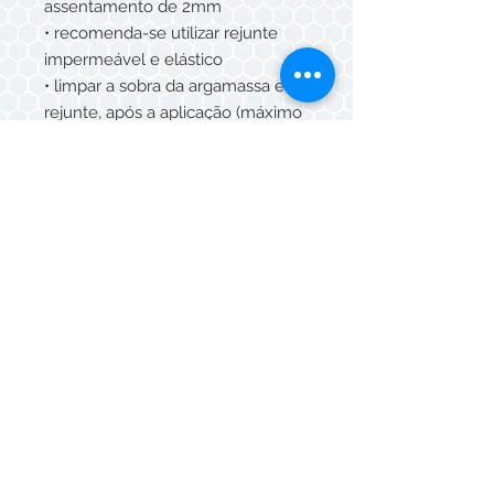
assentamento de 2mm
• recomenda-se utilizar rejunte
impermeável e elástico
• limpar a sobra da argamassa e do
rejunte, após a aplicação (máximo
15 min) com esponja umedecida e
pano seco.
CUIDADOS E MANUTENÇÃO
• Para limpeza diária, utilize água e
detergente neutro.
• Não utilizar produtos de limpeza
que contenham ÁCIDO
FLUORÍDRICO
SUGESTÃO DE USO
• Áreas externas (fachadas) e áreas