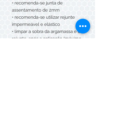
• recomenda-se junta de
assentamento de 2mm
• recomenda-se utilizar rejunte
impermeável e elástico
• limpar a sobra da argamassa e do
rejunte, após a aplicação (máximo
15 min) com esponja umedecida e
pano seco.
CUIDADOS E MANUTENÇÃO
• Para limpeza diária, utilize água e
detergente neutro.
• Não utilizar produtos de limpeza
que contenham ÁCIDO
FLUORÍDRICO
SUGESTÃO DE USO