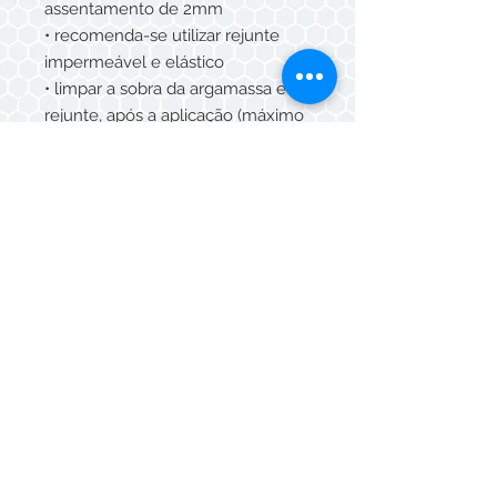
assentamento de 2mm
• recomenda-se utilizar rejunte
impermeável e elástico
• limpar a sobra da argamassa e do
rejunte, após a aplicação (máximo
15 min) com esponja umedecida e
pano seco.
CUIDADOS E MANUTENÇÃO
• Para limpeza diária, utilize água e
detergente neutro.
• Não utilizar produtos de limpeza
que contenham ÁCIDO
FLUORÍDRICO
SUGESTÃO DE USO
• Áreas externas (fachadas) e áreas