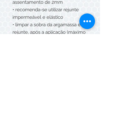
assentamento de 2mm
• recomenda-se utilizar rejunte
impermeável e elástico
• limpar a sobra da argamassa e do
rejunte, após a aplicação (máximo
15 min) com esponja umedecida e
pano seco.
CUIDADOS E MANUTENÇÃO
• Para limpeza diária, utilize água e
detergente neutro.
• Não utilizar produtos de limpeza
que contenham ÁCIDO
FLUORÍDRICO
SUGESTÃO DE USO
• Áreas externas (fachadas) e áreas