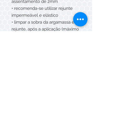
assentamento de 2mm
• recomenda-se utilizar rejunte
impermeável e elástico
• limpar a sobra da argamassa e do
rejunte, após a aplicação (máximo
15 min) com esponja umedecida e
pano seco.
CUIDADOS E MANUTENÇÃO
• Para limpeza diária, utilize água e
detergente neutro.
• Não utilizar produtos de limpeza
que contenham ÁCIDO
FLUORÍDRICO
SUGESTÃO DE USO
• Áreas externas (fachadas) e áreas