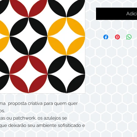
Adic
ma proposta criativa para quem quer
os.
s ou patchwork, os azulejos se
ue deixarão seu ambiente sofisiticado e