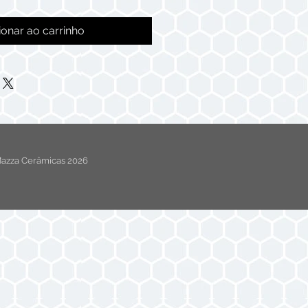
ionar ao carrinho
azza Cerâmicas 2026